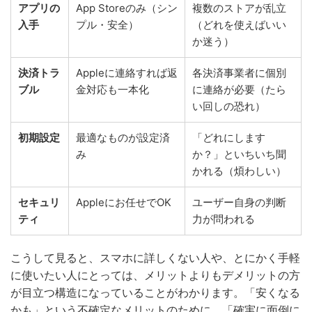
アプリの
App Storeのみ（シン
複数のストアが乱立
入手
プル・安全）
（どれを使えばいい
か迷う）
決済トラ
Appleに連絡すれば返
各決済事業者に個別
ブル
金対応も一本化
に連絡が必要（たら
い回しの恐れ）
初期設定
最適なものが設定済
「どれにします
み
か？」といちいち聞
かれる（煩わしい）
セキュリ
Appleにお任せでOK
ユーザー自身の判断
ティ
力が問われる
こうして見ると、スマホに詳しくない人や、とにかく手軽
に使いたい人にとっては、メリットよりもデメリットの方
が目立つ構造になっていることがわかります。「安くなる
かも」という不確定なメリットのために、「確実に面倒に