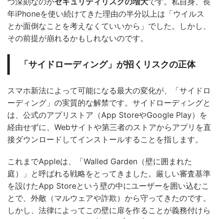
つ深刻なのが
セキュリティリスクの増大
です。私自身、長
年iPhoneを使い続けてきた理由の半分以上は「ウイルス
とか面倒なことを考えなくていいから」でした。しかし、
その前提が崩れるかもしれないのです。
「サイドローディング」が招くリスクの正体
スマホ新法によって可能になる最大の変化が、「サイドロ
ーディング」の実質的な解禁です。サイドローディングと
は、公式のアプリストア（App StoreやGoogle Play）を
経由せずに、Webサイトや第三者のストアからアプリを直
接ダウンロードしてインストールすることを指します。
これまでAppleは、「Walled Garden（壁に囲まれた
庭）」と呼ばれる戦略をとってきました。厳しい審査基準
を設けたApp Storeという壁の中にユーザーを囲い込むこ
とで、外敵（マルウェアや詐欺）から守ってきたのです。
しかし、法律によってこの壁に扉を作ることが義務付けら