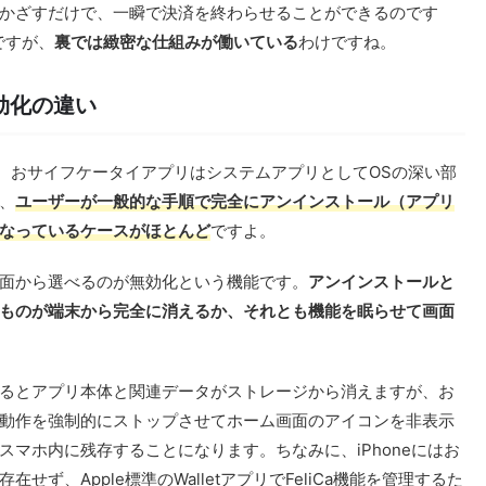
かざすだけで、一瞬で決済を終わらせることができるのです
ですが、
裏では緻密な仕組みが働いている
わけですね。
効化の違い
では、おサイフケータイアプリはシステムアプリとしてOSの深い部
、
ユーザーが一般的な手順で完全にアンインストール（アプリ
なっているケースがほとんど
ですよ。
面から選べるのが無効化という機能です。
アンインストールと
ものが端末から完全に消えるか、それとも機能を眠らせて画面
るとアプリ本体と関連データがストレージから消えますが、お
動作を強制的にストップさせてホーム画面のアイコンを非表示
マホ内に残存することになります。ちなみに、iPhoneにはお
ず、Apple標準のWalletアプリでFeliCa機能を管理するた