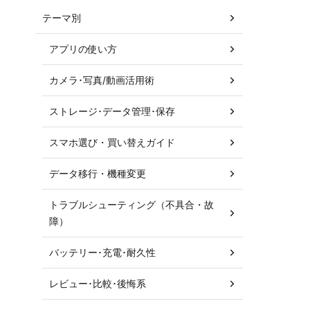
テーマ別
アプリの使い方
カメラ･写真/動画活用術
ストレージ･データ管理･保存
スマホ選び・買い替えガイド
データ移行・機種変更
トラブルシューティング（不具合・故
障）
バッテリー･充電･耐久性
レビュー･比較･後悔系