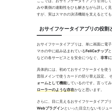
ここでは、おサイフケータイアプリを消して
みや裏側の連動性をひも解きながら詳しく見
すが、実はスマホの決済機能を支えるとても
おサイフケータイアプリの役割
おサイフケータイアプリは、単に画面に電子
マホの中に組み込まれている
FeliCaチップ
と
などの各サービスとを安全につなぐ、
非常に
具体的には、初めておサイフケータイを使う
普段メインで使うカードの切り替え設定、 
ォームとして機能
しているのです。言ってみ
ローラーのような存在
かなと思います。
さらに、目に見えるおサイフケータイアプリ
Webプラグイン
といった目立たないモジュ