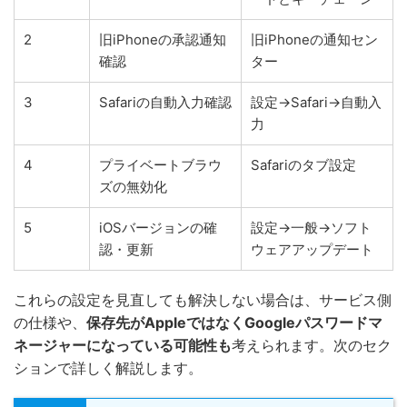
2
旧iPhoneの承認通知
旧iPhoneの通知セン
確認
ター
3
Safariの自動入力確認
設定→Safari→自動入
力
4
プライベートブラウ
Safariのタブ設定
ズの無効化
5
iOSバージョンの確
設定→一般→ソフト
認・更新
ウェアアップデート
これらの設定を見直しても解決しない場合は、サービス側
の仕様や、
保存先がAppleではなくGoogleパスワードマ
ネージャーになっている可能性も
考えられます。次のセク
ションで詳しく解説します。