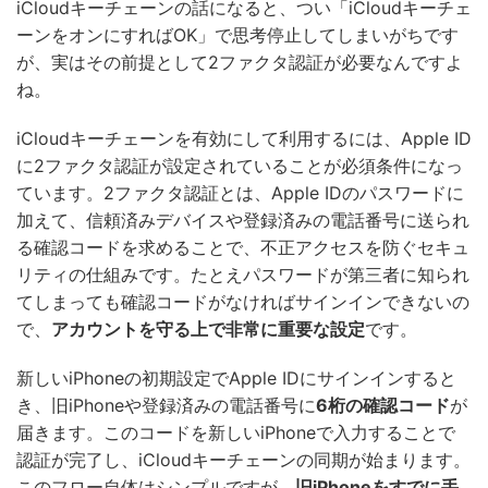
iCloudキーチェーンの話になると、つい「iCloudキーチェ
ーンをオンにすればOK」で思考停止してしまいがちです
が、実はその前提として2ファクタ認証が必要なんですよ
ね。
iCloudキーチェーンを有効にして利用するには、Apple ID
に2ファクタ認証が設定されていることが必須条件になっ
ています。2ファクタ認証とは、Apple IDのパスワードに
加えて、信頼済みデバイスや登録済みの電話番号に送られ
る確認コードを求めることで、不正アクセスを防ぐセキュ
リティの仕組みです。たとえパスワードが第三者に知られ
てしまっても確認コードがなければサインインできないの
で、
アカウントを守る上で非常に重要な設定
です。
新しいiPhoneの初期設定でApple IDにサインインすると
き、旧iPhoneや登録済みの電話番号に
6桁の確認コード
が
届きます。このコードを新しいiPhoneで入力することで
認証が完了し、iCloudキーチェーンの同期が始まります。
このフロー自体はシンプルですが、
旧iPhoneをすでに手