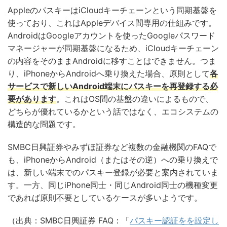
AppleのパスキーはiCloudキーチェーンという同期基盤を
使っており、これはAppleデバイス間専用の仕組みです。
AndroidはGoogleアカウントを使ったGoogleパスワード
マネージャーが同期基盤になるため、iCloudキーチェーン
の内容をそのままAndroidに移すことはできません。つま
り、iPhoneからAndroidへ乗り換えた場合、原則として
各
サービスで新しいAndroid端末にパスキーを再登録する必
要があります
。これはOS間の基盤の違いによるもので、
どちらが優れているかという話ではなく、エコシステムの
構造的な問題です。
SMBC日興証券やみずほ証券など複数の金融機関のFAQで
も、iPhoneからAndroid（またはその逆）への乗り換えで
は、新しい端末でのパスキー登録が必要と案内されていま
す。一方、同じiPhone同士・同じAndroid同士の機種変更
であれば原則不要としているケースが多いようです。
（出典：SMBC日興証券 FAQ：「
パスキー認証をを設定し