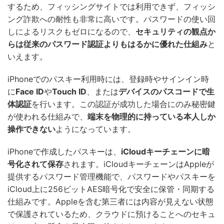
するため、フィッシングサイトでは利用できず、フィッシ
ング詐欺への耐性も非常に高いです。パスワードの使い回
しによるリスクもゼロになるので、
セキュリティの観点か
らは従来のパスワード認証よりもはるかに優れた仕組み
と
いえます。
iPhoneでのパスキー利用時には、登録時やサインイン時
に
Face ID
や
Touch ID
、または
デバイスのパスコードで生
体認証
を行います。この認証が成功した場合にのみ秘密鍵
が使われる仕組みで、
端末を物理的に持っている本人しか
操作できない
ようになっています。
iPhoneで作成したパスキーは、
iCloudキーチェーンに暗
号化されて保存
されます。iCloudキーチェーンはAppleが
提供するパスワード管理機能で、パスワードやパスキーを
iCloud上に256ビットAES暗号化で安全に保管・同期する
仕組みです。Appleを含む第三者には内容が見えない状態
で保護されているため、クラウドに預けることへのセキュ