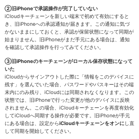
②旧iPhoneで承認操作が完了していない
iCloudキーチェーンを新しい端末で初めて有効にすると
き、旧iPhoneへの承認通知が届きます。この通知に気づ
かないままにしておくと、承認が保留状態になって同期が
始まりません。旧iPhoneがまだ手元にある場合は、通知
を確認して承認操作を行ってみてください。
③旧iPhoneのキーチェーンがローカル保存状態になって
いた
iCloudからサインアウトした際に「情報をこのデバイスに
残す」を選んでいた場合、パスワードやパスキーはその端
末内にのみ残り、iCloudには同期されなくなります。この
状態では、旧iPhoneで行った変更が他のデバイスに反映
されません。この場合、iCloudキーチェーンを再度有効化
してiCloudへ同期する操作が必要です。旧iPhoneが手元
にある場合は、設定から
iCloudキーチェーンをオンに
し直
して同期を開始してください。