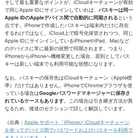
そして最も重要なポイントが、iCloudキーチェーンが有効
で同じApple IDにサインインしていれば、
パスキーは同一
Apple IDのAppleデバイス間で自動的に同期される
という
点です。iPhoneで作成したパスキーは端末内だけに存在
するわけではなく、iCloud上で暗号化保管されつつ、同じ
Apple IDにサインインしているiPhoneやiPad、Macなど
のデバイスに常に最新の状態で同期されます。つまり、
iPhoneからiPhoneへ機種変更した場合、原則としてパス
キーは新しい端末でも利用可能な状態になります。
なお、パスキーの保存先はiCloudキーチェーン（Apple標
準）だけではありません。iPhoneでChromeブラウザを使
っている場合は
Googleパスワードマネージャーに保存さ
れているケースもあります
。この場合は引き継ぎ方法が異
なるため、後述のセクションで詳しく解説しています。
（出典：
Apple サポート「iPhoneとiCloudキーチェーン
を使ってデバイス間でパスワードおよびパスキーを利用で
きるようにする」
）