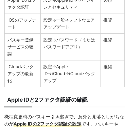
Apple IDの2フ
設定→Apple ID→サインイ
必須
ァクタ認証
ンとセキュリティ
iOSのアップデ
設定→一般→ソフトウェア
推奨
ート
アップデート
パスキー登録
設定→パスワード（または
推奨
サービスの確
パスワードアプリ）
認
iCloudバック
設定→Apple
推奨
アップの最新
ID→iCloud→iCloudバック
化
アップ
Apple IDと2ファクタ認証の確認
機種変更時のパスキー引き継ぎで、意外と見落としがちな
のが
Apple IDの2ファクタ認証
の設定
です。パスキーや