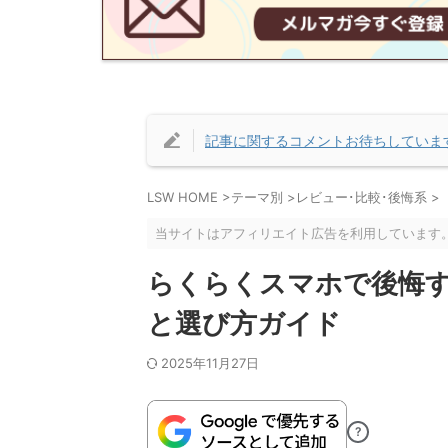
記事に関するコメントお待ちしていま
LSW HOME
>
テーマ別
>
レビュー･比較･後悔系
>
当サイトはアフィリエイト広告を利用しています
らくらくスマホで後悔
と選び方ガイド
2025年11月27日
?