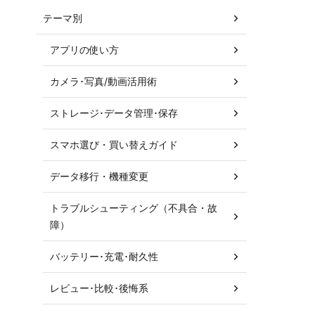
テーマ別
アプリの使い方
カメラ･写真/動画活用術
ストレージ･データ管理･保存
スマホ選び・買い替えガイド
データ移行・機種変更
トラブルシューティング（不具合・故
障）
バッテリー･充電･耐久性
レビュー･比較･後悔系