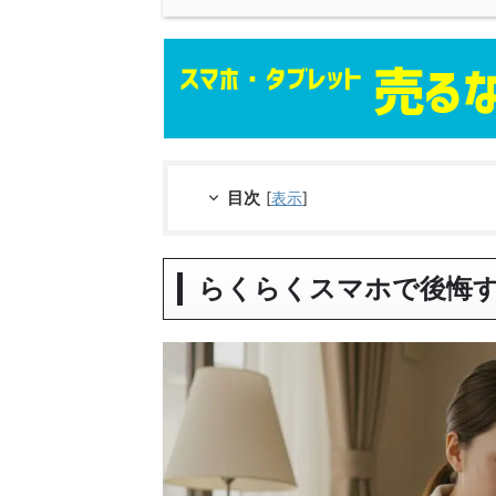
目次
[
表示
]
らくらくスマホで後悔