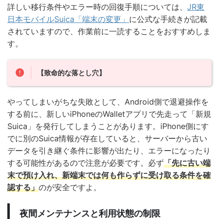
詳しい移行条件やエラー時の回復手順については、
JR東
日本モバイルSuica「端末の変更」
に公式な手続きが記載
されていますので、作業前に一読することをおすすめしま
す。
【致命的な落とし穴】
やってしまいがちな失敗として、Android側で退避操作を
する前に、新しいiPhoneのWalletアプリで先走って「新規
Suica」を発行してしまうことがあります。iPhone側にす
でに別のSuica情報が存在していると、サーバーから古い
データを引き継ぐ条件に影響が出たり、エラーになったり
する可能性があるので注意が必要です。必ず
「先に古い端
末で預け入れ、新端末では何も作らずに受け取る条件を確
認する」
のが安全ですよ。
夜間メンテナンスと利用状態の制限