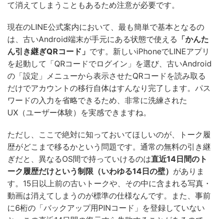
て消えてしまうこともあるため注意が必要です。
現在のLINE公式案内において、最も簡単で基本となるの
は、古いAndroid端末が手元にある状態で使える
「かんた
ん引き継ぎQRコード」
です。新しいiPhoneでLINEアプリ
を起動して「QRコードでログイン」を選び、古いAndroid
の「設定」メニューから表示させたQRコードを読み取る
だけでアカウントの移行自体はすんなり完了します。パス
ワードの入力を省略できるため、非常に洗練された
UX（ユーザー体験）を実感できますね。
ただし、ここで絶対に知っておいてほしいのが、トーク履
歴がどこまで移るかという問題です。通常の無料の引き継
ぎだと、異なるOS間で持っていけるのは
直近14日間のト
ーク履歴だけという制限（いわゆる14日の壁）
がありま
す。15日以上前の古いトークや、その中に含まれる写真・
動画は消えてしまうのが標準の仕様なんです。また、事前
に6桁の「バックアップ用PINコード」を登録していない