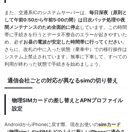
また、交通系ICのシステムサーバーは、
毎日深夜（原則と
して午前0:50から午前5:00の間）は日次バッチ処理や夜
間メンテナンスのため全面的に停止
しています。この時間
帯に手続きを行うとデータ不整合のエラーが起きやすいた
め、必ず
お昼の電波が安定した時間帯に行ってください
。
さらに、改札の中に入った状態（乗車中）での移行操作は
システム上禁止されています。無事に下車して、すべての
利用が終わった状態で手続きを始めましょう。
通信会社ごとの対応が異なるsimの切り替え
物理SIMカードの差し替えとAPNプロファイル
設定
AndroidからiPhoneに戻す際、現在お使いの
simカード
（物理sim）やeSIMをどのように新しいiPhoneに適合さ