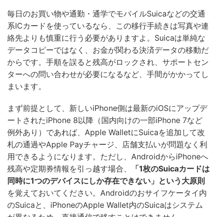
毎日のお買い物や通勤・通学でモバイルSuicaなどの交通
系ICカードを使っているなら、この移行手続きは写真や連
絡先よりも慎重に行う必要がありますよ。Suicaは単純な
データコピーではなく、お金が関わる決済データの移動だ
からです。手順を誤ると残高がロックされ、サポートセン
ターへの問い合わせが必要になるなど、手間がかかってし
まいます。
まず前提として、新しいiPhone側は最新のiOSにアップデ
ートされたiPhone 8以降（国内向けの一部iPhone 7など
例外あり）であれば、Apple WalletにSuicaを追加して改
札の通過やApple Payチャージ、店舗支払いが問題なく利
用できるようになります。ただし、AndroidからiPhoneへ
残高や定期券情報を引っ越す場合、
「1枚のSuicaカードは
同時に1つのデバイスにしか存在できない」という大原則
を覚えておいてください。Androidのおサイフケータイ内
のSuicaと、iPhoneのApple Wallet内のSuicaはシステム
が異なるため、直接通信で移すことはできません。