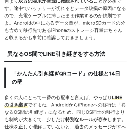
何より
双方の端末が電源に接続されていること
が必須で
す。途中でバッテリーが切れるとデータ破損の原因になる
ので、充電ケーブルに挿したまま作業するのが鉄則です
よ。Androidの中にあるデータ量が、microSDカードの分
も含めて移行先であるiPhoneのストレージ容量にちゃん
と収まるかも事前に確認しておきましょう。
異なるOS間でLINE引き継ぎをする方法
「かんたん引き継ぎQRコード」の仕様と14日
の壁
多くの人にとって一番の心配事と言えば、やっぱり
LINE
の引き継ぎ
ですよね。AndroidからiPhoneへの移行は「異
なるOS間の引継ぎ」になるため、同じOS同士の移行より
も制約が大きくて、少しだけ
特別なルールが存在
します。
仕様を正しく理解していないと、過去のメッセージがすべ