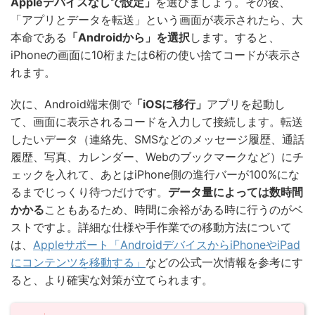
Appleデバイスなしで設定」
を選びましょう。その後、
「アプリとデータを転送」という画面が表示されたら、大
本命である
「Androidから」を選択
します。すると、
iPhoneの画面に10桁または6桁の使い捨てコードが表示さ
れます。
次に、Android端末側で
「iOSに移行」
アプリを起動し
て、画面に表示されるコードを入力して接続します。転送
したいデータ（連絡先、SMSなどのメッセージ履歴、通話
履歴、写真、カレンダー、Webのブックマークなど）にチ
ェックを入れて、あとはiPhone側の進行バーが100%にな
るまでじっくり待つだけです。
データ量によっては数時間
かかる
こともあるため、時間に余裕がある時に行うのがベ
ストですよ。詳細な仕様や手作業での移動方法について
は、
Appleサポート「AndroidデバイスからiPhoneやiPad
にコンテンツを移動する」
などの公式一次情報を参考にす
ると、より確実な対策が立てられます。