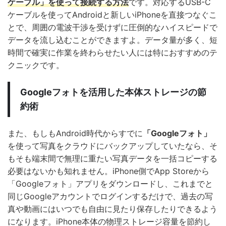
ケーブル」を使って接続する方法
です。対応するUSB-C
ケーブルを使ってAndroidと新しいiPhoneを直接つなぐこ
とで、周囲の電波干渉を受けずに圧倒的なハイスピードで
データを流し込むことができますよ。データ量が多く、短
時間で確実に作業を終わらせたい人には特におすすめのテ
クニックです。
Googleフォトを活用した本体ストレージの節
約術
また、もしもAndroid時代からすでに
「Googleフォト」
を使って写真をクラウドにバックアップしていたなら、そ
もそも端末間で無理に重たい写真データを一括コピーする
必要はないかも知れません。iPhone側でApp Storeから
「Googleフォト」アプリをダウンロードし、これまでと
同じGoogleアカウントでログインするだけで、過去の写
真や動画にはいつでも自由に見たり保存したりできるよう
になります。iPhone本体の物理ストレージ容量を節約し