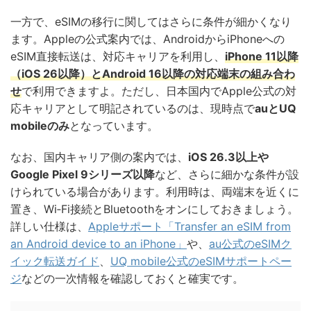
一方で、eSIMの移行に関してはさらに条件が細かくなり
ます。Appleの公式案内では、AndroidからiPhoneへの
eSIM直接転送は、対応キャリアを利用し、
iPhone 11以降
（iOS 26以降）とAndroid 16以降の対応端末の組み合わ
せ
で利用できますよ。ただし、日本国内でApple公式の対
応キャリアとして明記されているのは、現時点で
auとUQ
mobileのみ
となっています。
なお、国内キャリア側の案内では、
iOS 26.3以上や
Google Pixel 9シリーズ以降
など、さらに細かな条件が設
けられている場合があります。利用時は、両端末を近くに
置き、Wi‑Fi接続とBluetoothをオンにしておきましょう。
詳しい仕様は、
Appleサポート「Transfer an eSIM from
an Android device to an iPhone」
や、
au公式のeSIMク
イック転送ガイド
、
UQ mobile公式のeSIMサポートペー
ジ
などの一次情報を確認しておくと確実です。