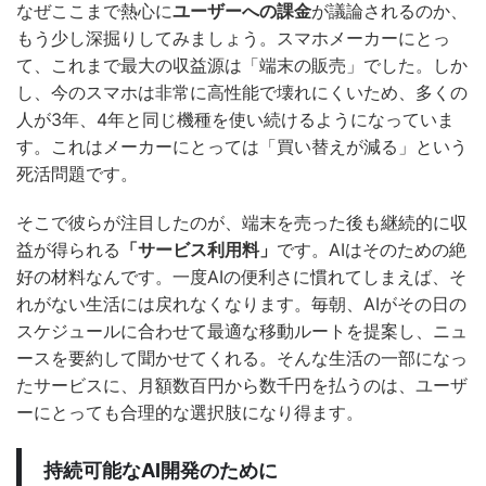
なぜここまで熱心に
ユーザーへの課金
が議論されるのか、
もう少し深掘りしてみましょう。スマホメーカーにとっ
て、これまで最大の収益源は「端末の販売」でした。しか
し、今のスマホは非常に高性能で壊れにくいため、多くの
人が3年、4年と同じ機種を使い続けるようになっていま
す。これはメーカーにとっては「買い替えが減る」という
死活問題です。
そこで彼らが注目したのが、端末を売った後も継続的に収
益が得られる
「サービス利用料」
です。AIはそのための絶
好の材料なんです。一度AIの便利さに慣れてしまえば、そ
れがない生活には戻れなくなります。毎朝、AIがその日の
スケジュールに合わせて最適な移動ルートを提案し、ニュ
ースを要約して聞かせてくれる。そんな生活の一部になっ
たサービスに、月額数百円から数千円を払うのは、ユーザ
ーにとっても合理的な選択肢になり得ます。
持続可能なAI開発のために