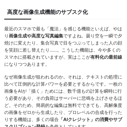
高度な画像生成機能のサブスク化
最近のスマホで最も「魔法」を感じる機能といえば、やは
り
画像生成や高度な写真編集
ですよね。曇り空を一瞬で夕
焼けに変えたり、集合写真で目をつぶってしまった人の顔
を笑顔に差し替えたり……。こうした機能は、今や多くの
スマホに搭載されていますが、実はここが
有料化の最前線
になりつつあります。
なぜ画像生成が狙われるのか。それは、テキストの処理に
比べて圧倒的な計算パワーを必要とするからです。一枚の
画像をAIが「描く」ためには、数千億もの計算を瞬時に行
う必要があり、その負荷はサーバーに悲鳴を上げさせるほ
ど。そのため、簡易的な編集は無料でできても、高解像度
の画像をゼロから生成したり、プロレベルの合成を行った
りする機能は、多くの場合
「AIクレジット」の消費やサブ
スクリプション登録
を条件としています。