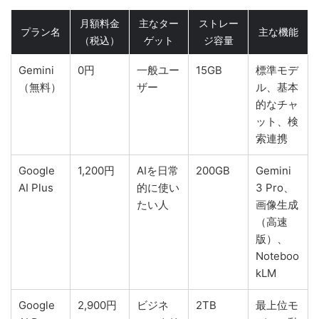
月額料金
主なター
ストレー
プラン名
主な機能
（税込）
ゲット
ジ容量
Gemini
0円
一般ユー
15GB
標準モデ
（無料）
ザー
ル、基本
的なチャ
ット、検
索連携
Google
1,200円
AIを日常
200GB
Gemini
AI Plus
的に使い
3 Pro、
たい人
画像生成
（高速
版）、
Noteboo
kLM
Google
2,900円
ビジネ
2TB
最上位モ