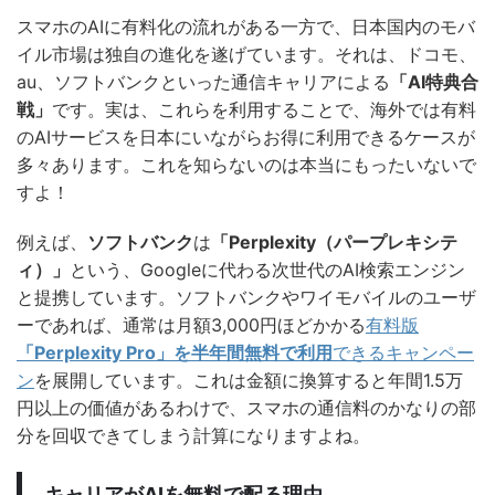
スマホのAIに有料化の流れがある一方で、日本国内のモバ
イル市場は独自の進化を遂げています。それは、ドコモ、
au、ソフトバンクといった通信キャリアによる
「AI特典合
戦」
です。実は、これらを利用することで、海外では有料
のAIサービスを日本にいながらお得に利用できるケースが
多々あります。これを知らないのは本当にもったいないで
すよ！
例えば、
ソフトバンク
は
「Perplexity（パープレキシテ
ィ）」
という、Googleに代わる次世代のAI検索エンジン
と提携しています。ソフトバンクやワイモバイルのユーザ
ーであれば、通常は月額3,000円ほどかかる
有料版
「Perplexity Pro」を半年間無料で利用
できるキャンペー
ン
を展開しています。これは金額に換算すると年間1.5万
円以上の価値があるわけで、スマホの通信料のかなりの部
分を回収できてしまう計算になりますよね。
キャリアがAIを無料で配る理由