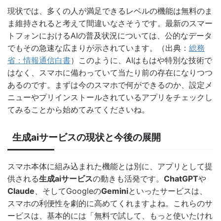
現状では、多くの人が満足できるレベルの機能は無料のま
ま維持されると考えて間違いなさそうです。最新のスマー
トフォンにおけるAIの普及状況については、公的なデータ
でもその急速な広まりが示されています。（出典：
総務
省：情報通信白書
）このように、AIはもはや特別な技術で
はなく、スマホに備わっていて当たり前の存在になりつつ
あるのです。まずは今のスマホで何ができるのか、設定メ
ニューやプリインストールされているアプリをチェックし
てみることから始めてみてくださいね。
生成aiサービスの現状と今後の展開
スマホ本体に組み込まれた機能とは別に、アプリとして提
供される
生成aiサービス
の動きも活発です。
ChatGPT
や
Claude
、そしてGoogleの
Gemini
といったサービスは、
スマホの利便性を劇的に高めてくれますよね。これらのサ
ービスは、基本的には「無料で試して、もっと使いたけれ