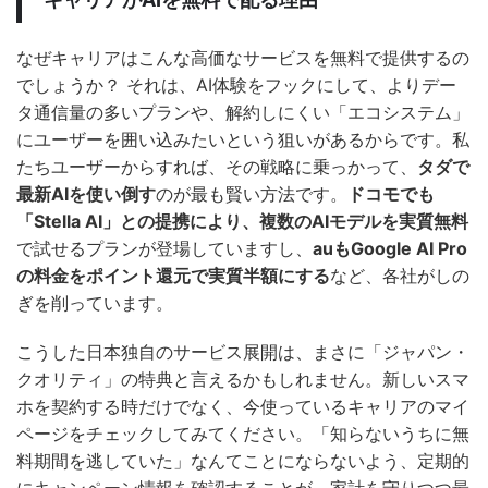
なぜキャリアはこんな高価なサービスを無料で提供するの
でしょうか？ それは、AI体験をフックにして、よりデー
タ通信量の多いプランや、解約しにくい「エコシステム」
にユーザーを囲い込みたいという狙いがあるからです。私
たちユーザーからすれば、その戦略に乗っかって、
タダで
最新AIを使い倒す
のが最も賢い方法です。
ドコモでも
「Stella AI」との提携により、複数のAIモデルを実質無料
で試せるプランが登場していますし、
auもGoogle AI Pro
の料金をポイント還元で実質半額にする
など、各社がしの
ぎを削っています。
こうした日本独自のサービス展開は、まさに「ジャパン・
クオリティ」の特典と言えるかもしれません。新しいスマ
ホを契約する時だけでなく、今使っているキャリアのマイ
ページをチェックしてみてください。「知らないうちに無
料期間を逃していた」なんてことにならないよう、定期的