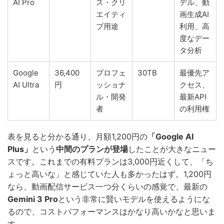
AI Pro
ス・クリ
デル、動
エイティ
画生成AI
ブ用途
利用、高
度なデー
タ分析
Google
36,400
プロフェ
30TB
最優先ア
AI Ultra
円
ッショナ
クセス、
ル・開発
最新API
者
の利用権
表を見ると分かる通り、月額1,200円の
「Google AI
Plus」
という
中間のプランが登場
したことが大きなニュー
スです。これまでの有料プランは3,000円近くして、「ち
ょっと高いな」と感じていた人も多かったはず。1,200円
なら、動画配信サービス一つ分くらいの感覚で、最新の
Gemini 3 Pro
という非常に賢いモデルを使えるようにな
るので、コストパフォーマンスはかなり高いかなと思いま