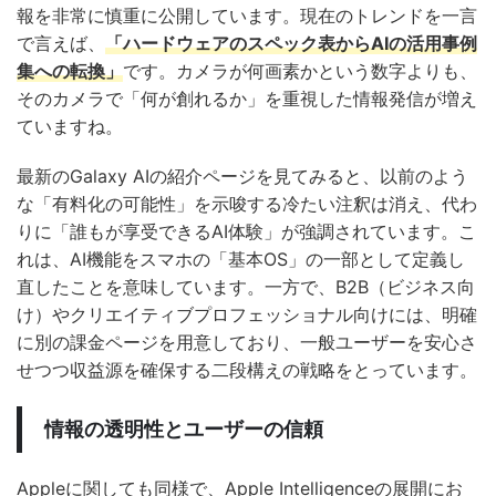
報を非常に慎重に公開しています。現在のトレンドを一言
で言えば、
「ハードウェアのスペック表からAIの活用事例
集への転換」
です。カメラが何画素かという数字よりも、
そのカメラで「何が創れるか」を重視した情報発信が増え
ていますね。
最新のGalaxy AIの紹介ページを見てみると、以前のよう
な「有料化の可能性」を示唆する冷たい注釈は消え、代わ
りに「誰もが享受できるAI体験」が強調されています。こ
れは、AI機能をスマホの「基本OS」の一部として定義し
直したことを意味しています。一方で、B2B（ビジネス向
け）やクリエイティブプロフェッショナル向けには、明確
に別の課金ページを用意しており、一般ユーザーを安心さ
せつつ収益源を確保する二段構えの戦略をとっています。
情報の透明性とユーザーの信頼
Appleに関しても同様で、Apple Intelligenceの展開にお