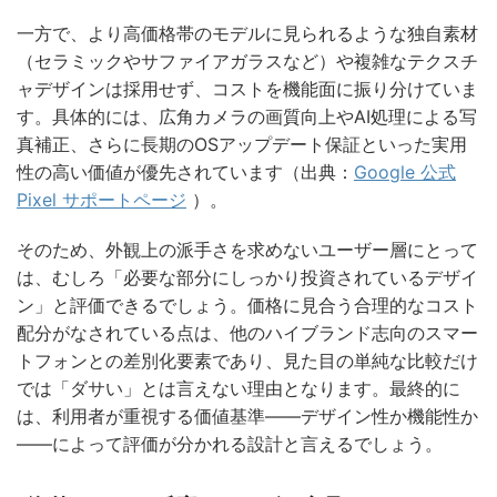
一方で、より高価格帯のモデルに見られるような独自素材
（セラミックやサファイアガラスなど）や複雑なテクスチ
ャデザインは採用せず、コストを機能面に振り分けていま
す。具体的には、広角カメラの画質向上やAI処理による写
真補正、さらに長期のOSアップデート保証といった実用
性の高い価値が優先されています（出典：
Google 公式
Pixel サポートページ
）。
そのため、外観上の派手さを求めないユーザー層にとって
は、むしろ「必要な部分にしっかり投資されているデザイ
ン」と評価できるでしょう。価格に見合う合理的なコスト
配分がなされている点は、他のハイブランド志向のスマー
トフォンとの差別化要素であり、見た目の単純な比較だけ
では「ダサい」とは言えない理由となります。最終的に
は、利用者が重視する価値基準――デザイン性か機能性か
――によって評価が分かれる設計と言えるでしょう。