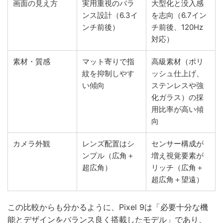
画面の見え方
実用重視のバラ
大型化と没入感
ンス設計（6.3イ
を志向（6.7イン
ンチ前後）
チ前後、120Hz
対応）
素材・質感
マット寄りで指
高級素材（ポリ
紋を抑制しやす
ッシュ仕上げ、
い傾向
ステンレスや強
化ガラス）の採
用比率が高い傾
向
カメラ外観
レンズ配置はシ
センサー構成が
ンプル（広角＋
増え視覚要素が
超広角）
リッチ（広角＋
超広角＋望遠）
この比較からも分かるように、Pixel 9は「必要十分な機
能とデザインをバランス良く搭載したモデル」であり、