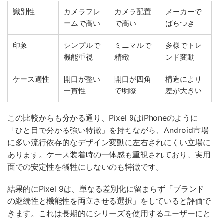
識別性
カメラフレ
カメラ配置
メーカーで
ームで高い
で高い
ばらつき
印象
シンプルで
ミニマルで
多様でトレ
機能重視
精緻
ンド変動
ケース適性
開口が整い
開口が四角
構造により
一貫性
で明瞭
差が大きい
この比較からも分かる通り、Pixel 9はiPhoneのように
「ひと目で分かる強い特徴」を持ちながら、Android市場
に多い流行依存的なデザイン変動に左右されにくい立場に
あります。ケース装着時の一体感も重視されており、実用
面での安定性を犠牲にしないのも特徴です。
結果的にPixel 9は、単なる差別化に留まらず「ブランド
の継続性と機能性を両立させる選択」をしていると評価で
きます。これは長期的にシリーズを使用するユーザーにと