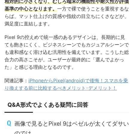
相対的に小さくなり、むしろ端末の機能性や耐久性が評価
基準の中心となります。
一方で裸で使うことを重視するな
らば、マット仕上げの質感や指紋の目立ちにくさなどが、
満足度に直結します。
Pixel 9の控えめで統一感のあるデザインは、長期的に見
ても飽きにくく、ビジネスシーンでもカジュアルシーンで
も違和感なく溶け込む汎用性を備えています。こうした総
合力の高さこそが、ユーザーが最終的に「選んでよかっ
た」と感じる理由となるのです。
関連記事：
iPhoneからPixel(android)で後悔！スマホを乗
り換えする前に比較するべきメリット･デメリット！
Q&A形式でよくある疑問に回答
画像で見るとPixel 9はベゼルが太くてダサい
のでは