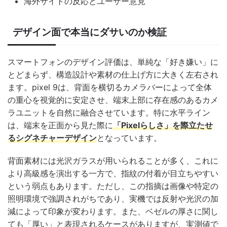
海外サイトの反応とユーザー意見
デザイン面で本当にダサいのか検証
スマートフォンのデザイン評価は、単純な「好き嫌い」に
とどまらず、構造設計や素材の仕上げ方に大きく左右され
ます。pixel 9は、背面を横切るカメラバーによって全体
の重心を視覚的に安定させ、端末上部に存在感のあるカメ
ラユニットを自然に融合させています。特に水平ライン
は、端末を正面から見た際に
「Pixelらしさ」を際立たせ
るシグネチャーデザイン
となっています。
背面素材には光沢ガラスが用いられることが多く、これに
より高級感を演出する一方で、指紋の付着が目立ちやすい
という弱点もあります。ただし、この指摘は画像や特定の
照明環境で強調されがちであり、実機では反射や光沢の加
減によって印象が変わります。また、ベゼルの厚さに関し
ても「厚い」と表現されるケースがありますが、実測値で