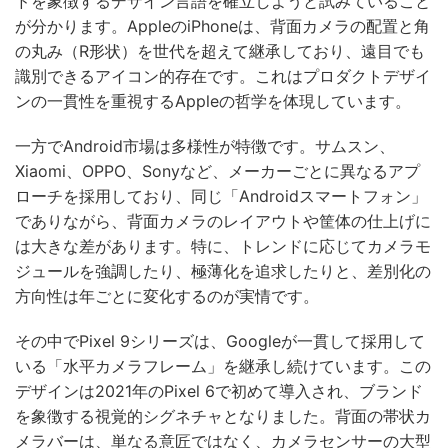
ドを象徴するデザイン言語を確立しようと試みていること
が分かります。AppleのiPhoneは、背面カメラの配置と角
の丸み（R形状）を世代を超えて継承しており、遠目でも
識別できるアイコン的存在です。これはプロダクトデザイ
ンの一貫性を重視するAppleの哲学を体現しています。
一方でAndroid市場は多様性が特徴です。サムスン、
Xiaomi、OPPO、Sonyなど、メーカーごとに異なるアプ
ローチを採用しており、同じ「Androidスマートフォン」
でありながら、背面カメラのレイアウトや筐体の仕上げに
は大きな差があります。特に、トレンドに応じてカメラモ
ジュールを強調したり、極薄化を追求したりと、差別化の
方向性は年ごとに変化するのが実情です。
その中でPixel 9シリーズは、Googleが一貫して採用して
いる「水平カメラフレーム」を継承し続けています。この
デザインは2021年のPixel 6で初めて導入され、ブランド
を象徴する視覚的シグネチャとなりました。背面の帯状カ
メラバーは、単なる意匠ではなく、カメラセンサーの大型