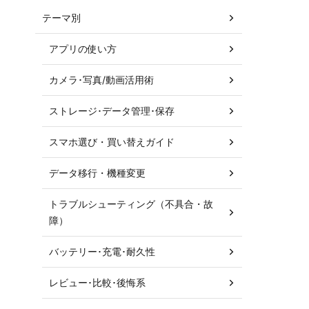
テーマ別
アプリの使い方
カメラ･写真/動画活用術
ストレージ･データ管理･保存
スマホ選び・買い替えガイド
データ移行・機種変更
トラブルシューティング（不具合・故
障）
バッテリー･充電･耐久性
レビュー･比較･後悔系